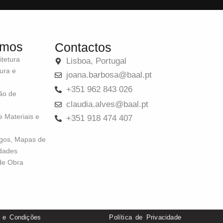
emos
Contactos
itetura
Lisboa, Portugal
tura e
joana.barbosa@baal.pt
+351 962 843 026
ão de
claudia.alves@baal.pt
 Materiais e
+351 918 474 407
gos, Mapas de
dades
e Obra
 e Condições
Política de Privacidade