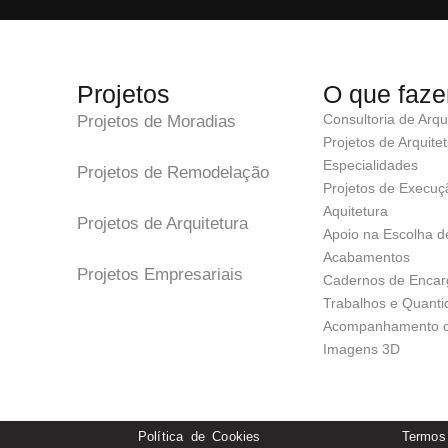
Projetos
O que faz
Consultoria de Arqu
Projetos de Moradias
Projetos de Arquite
Especialidades
Projetos de Remodelação
Projetos de Execuç
Aquitetura
Projetos de Arquitetura
Apoio na Escolha de
Acabamentos
Projetos Empresariais
Cadernos de Encar
Trabalhos e Quanti
Acompanhamento d
Imagens 3D
s
Política de Cookies
Termos